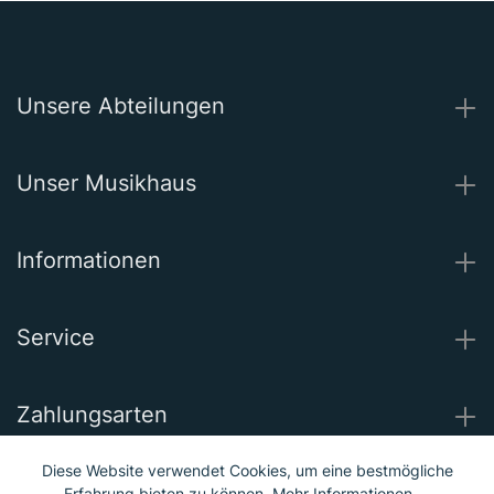
Unsere Abteilungen
Unser Musikhaus
Informationen
Service
Zahlungsarten
Diese Website verwendet Cookies, um eine bestmögliche
Wir versenden mit
Erfahrung bieten zu können.
Mehr Informationen ...