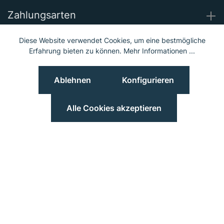
Zahlungsarten
Diese Website verwendet Cookies, um eine bestmögliche
Wir versenden mit
Erfahrung bieten zu können.
Mehr Informationen ...
Ablehnen
Konfigurieren
Unsere Socials
Alle Cookies akzeptieren
© 2023 Hieber Lindberg GmbH © 2023 MGS Loib GmbH
Preisangaben inkl. MwSt. und zzgl.
Versand