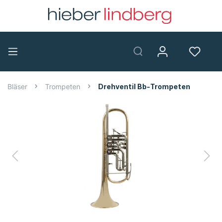
Bläser
Trompeten
Drehventil Bb-Trompeten