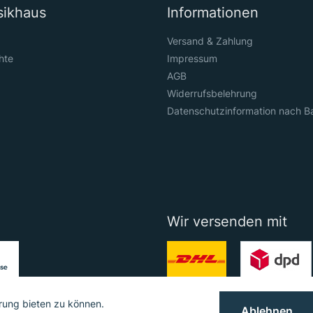
sikhaus
Informationen
Versand & Zahlung
hte
Impressum
AGB
Widerrufsbelehrung
Datenschutzinformation nach B
Wir versenden mit
rung bieten zu können.
Ablehnen