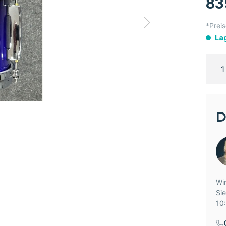
83
*Preis
La
D
Wir
Si
10: