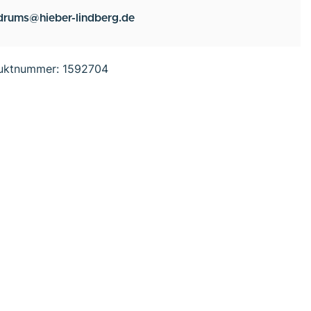
drums@hieber-lindberg.de
uktnummer:
1592704