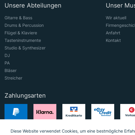
Unsere Abteilungen
Unser Mu
Gitarre & Bass
Wir aktuell
Drums & Percussion
Firmengeschic
Flügel & Klaviere
Anfahrt
Tasteninstrumente
Kontakt
Studio & Synthesizer
DJ
PA
Bläser
Streicher
Zahlungsarten
Diese Website verwendet Cookies, um eine bestmögliche Erfah