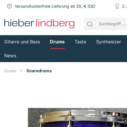
Versandkostenfreie Lieferung ab 29,-€ (DE)
3 
Gitarre und Bass
Drums
Taste
Synthesizer
News
Drums
Snaredrums