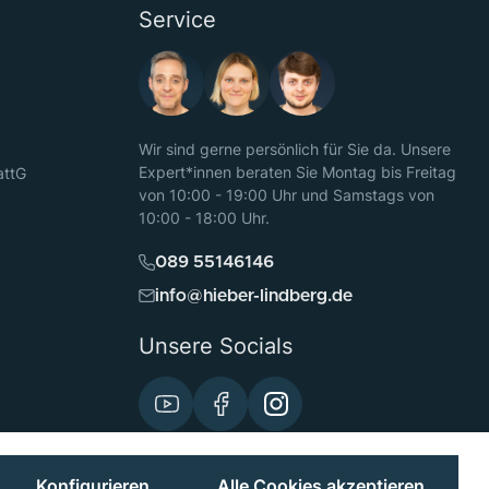
Service
Wir sind gerne persönlich für Sie da. Unsere
Expert*innen beraten Sie Montag bis Freitag
attG
von 10:00 - 19:00 Uhr und Samstags von
10:00 - 18:00 Uhr.
089 55146146
info@hieber-lindberg.de
Unsere Socials
Konfigurieren
Alle Cookies akzeptieren