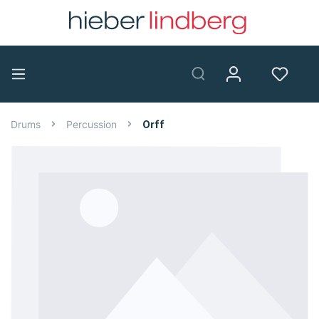
Drums
Percussion
Orff