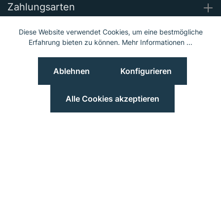
Zahlungsarten
Diese Website verwendet Cookies, um eine bestmögliche
Wir versenden mit
Erfahrung bieten zu können.
Mehr Informationen ...
Ablehnen
Konfigurieren
Unsere Socials
Alle Cookies akzeptieren
© 2023 Hieber Lindberg GmbH © 2023 MGS Loib GmbH
Preisangaben inkl. MwSt. und zzgl.
Versand